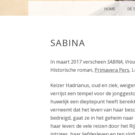
MENU
SKIP TO CONTENT
HOME
DE 
SABINA
In maart 2017 verscheen
SABINA
,
Vrou
Historische roman,
Primavera Pers
, 
Keizer Hadrianus, oud en ziek, weiger
verrijst een tempel voor de jonggesto
huwelijk een dieptepunt heeft bereikt
verneemt dat het leven van haar bes
bedreigd, gaat ze in het geheim naa
haar leven: de vele reizen door het R
intriges, haar liefdesleven en ten sl