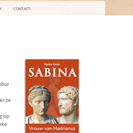
H
CONTACT
Tibur
er ze
g op
ieke