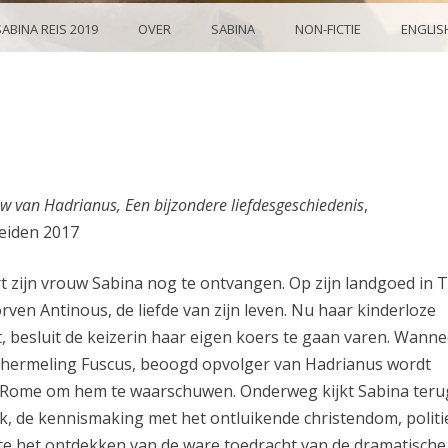
SABINA REIS 2019
OVER
SABINA
NON-FICTIE
ENGLIS
w van Hadrianus, Een bijzondere liefdesgeschiedenis
,
Leiden 2017
t zijn vrouw Sabina nog te ontvangen. Op zijn landgoed in 
rven Antinous, de liefde van zijn leven. Nu haar kinderloze
, besluit de keizerin haar eigen koers te gaan varen. Wanne
chermeling Fuscus, beoogd opvolger van Hadrianus wordt
r Rome om hem te waarschuwen. Onderweg kijkt Sabina teru
ijk, de kennismaking met het ontluikende christendom, polit
otte het ontdekken van de ware toedracht van de dramatische