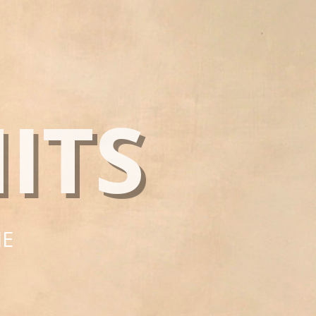
ITS
IE