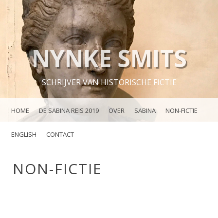
NYNKE SMITS
SCHRIJVER VAN HISTORISCHE FICTIE
MENU
SKIP TO CONTENT
HOME
DE SABINA REIS 2019
OVER
SABINA
NON-FICTIE
ENGLISH
CONTACT
NON-FICTIE